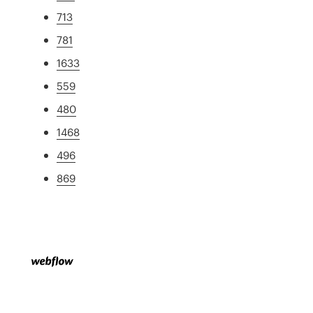
713
781
1633
559
480
1468
496
869