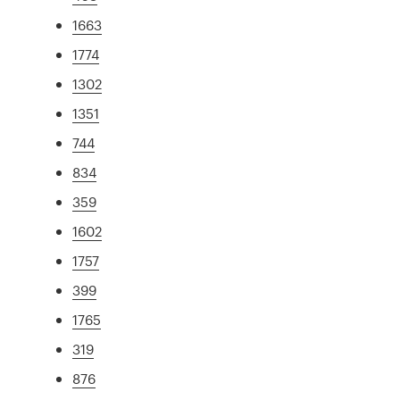
1663
1774
1302
1351
744
834
359
1602
1757
399
1765
319
876