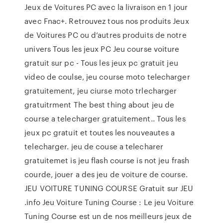
Jeux de Voitures PC avec la livraison en 1 jour
avec Fnac+. Retrouvez tous nos produits Jeux
de Voitures PC ou d’autres produits de notre
univers Tous les jeux PC Jeu course voiture
gratuit sur pc - Tous les jeux pc gratuit jeu
video de coulse, jeu course moto telecharger
gratuitement, jeu ciurse moto trlecharger
gratuitrment The best thing about jeu de
course a telecharger gratuitement.. Tous les
jeux pc gratuit et toutes les nouveautes a
telecharger. jeu de couse a telecharer
gratuitemet is jeu flash course is not jeu frash
courde, jouer a des jeu de voiture de course.
JEU VOITURE TUNING COURSE Gratuit sur JEU
.info Jeu Voiture Tuning Course : Le jeu Voiture
Tuning Course est un de nos meilleurs jeux de