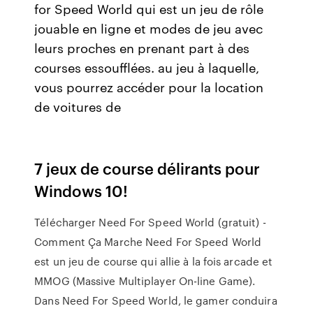
for Speed World qui est un jeu de rôle
jouable en ligne et modes de jeu avec
leurs proches en prenant part à des
courses essoufflées. au jeu à laquelle,
vous pourrez accéder pour la location
de voitures de
7 jeux de course délirants pour
Windows 10!
Télécharger Need For Speed World (gratuit) -
Comment Ça Marche Need For Speed World
est un jeu de course qui allie à la fois arcade et
MMOG (Massive Multiplayer On-line Game).
Dans Need For Speed World, le gamer conduira