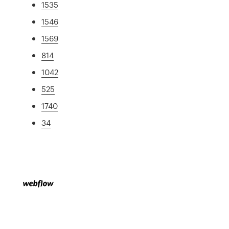
1535
1546
1569
814
1042
525
1740
34