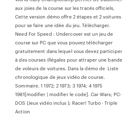
aux joies de la course sur les tracés officiels,
Cette version démo offre 2 étapes et 2 voitures
pour se faire une idée du jeu. Télécharger.
Need For Speed : Undercover est un jeu de
course sur PC que vous pouvez télécharger
gratuitement dans lequel vous devez participer
à des courses illégales pour attraper une bande
de voleurs de voitures. Dans la démo de Liste
chronologique de jeux vidéo de course.
Sommaire. 1 1972; 2 1973; 3 1974; 4 1975
1981[modifier | modifier le code]. Car Wars; PC-
DOS (Jeux vidéo inclus ); Racer! Turbo · Triple
Action