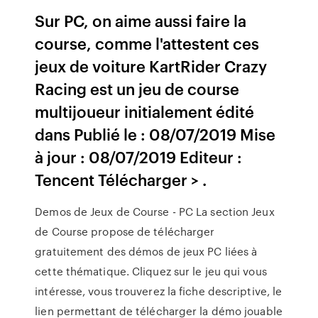
Sur PC, on aime aussi faire la
course, comme l'attestent ces
jeux de voiture KartRider Crazy
Racing est un jeu de course
multijoueur initialement édité
dans Publié le : 08/07/2019 Mise
à jour : 08/07/2019 Editeur :
Tencent Télécharger > .
Demos de Jeux de Course - PC La section Jeux
de Course propose de télécharger
gratuitement des démos de jeux PC liées à
cette thématique. Cliquez sur le jeu qui vous
intéresse, vous trouverez la fiche descriptive, le
lien permettant de télécharger la démo jouable