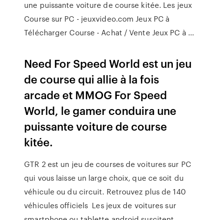
une puissante voiture de course kitée. Les jeux
Course sur PC - jeuxvideo.com Jeux PC à
Télécharger Course - Achat / Vente Jeux PC à ...
Need For Speed World est un jeu
de course qui allie à la fois
arcade et MMOG For Speed
World, le gamer conduira une
puissante voiture de course
kitée.
GTR 2 est un jeu de courses de voitures sur PC
qui vous laisse un large choix, que ce soit du
véhicule ou du circuit. Retrouvez plus de 140
véhicules officiels Les jeux de voitures sur
smartphone ou tablette android suscitent