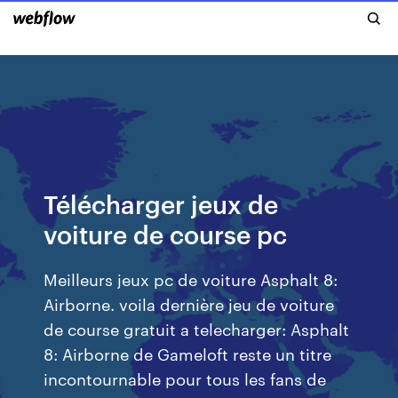
Télécharger jeux de
voiture de course pc
Meilleurs jeux pc de voiture Asphalt 8:
Airborne. voila dernière jeu de voiture
de course gratuit a telecharger: Asphalt
8: Airborne de Gameloft reste un titre
incontournable pour tous les fans de