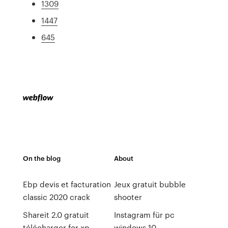
1309
1447
645
On the blog
About
Ebp devis et facturation
Jeux gratuit bubble
classic 2020 crack
shooter
Shareit 2.0 gratuit
Instagram für pc
télécharger for xp
windows 10