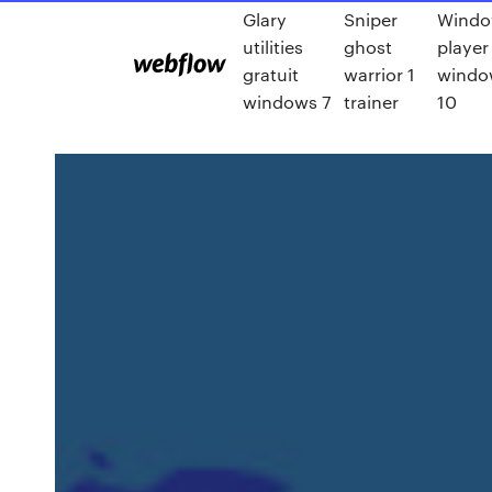
Glary
Sniper
Windo
utilities
ghost
player
gratuit
warrior 1
windo
windows 7
trainer
10