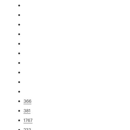
366
381
1767
233