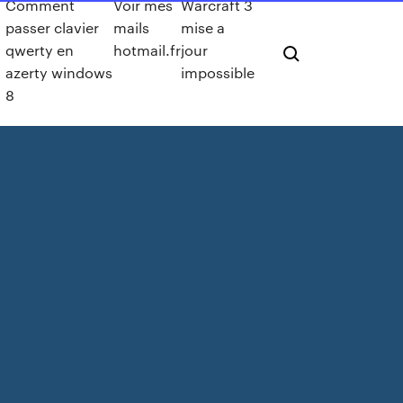
Comment
Voir mes
Warcraft 3
passer clavier
mails
mise a
qwerty en
hotmail.fr
jour
azerty windows
impossible
8