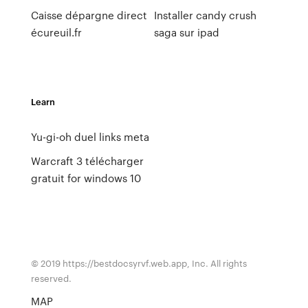
Caisse dépargne direct
Installer candy crush
écureuil.fr
saga sur ipad
Learn
Yu-gi-oh duel links meta
Warcraft 3 télécharger
gratuit for windows 10
© 2019 https://bestdocsyrvf.web.app, Inc. All rights
reserved.
MAP