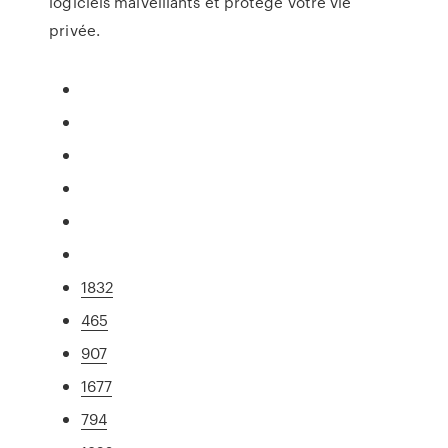
logiciels malveillants et protège votre vie
privée.
1832
465
907
1677
794