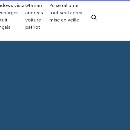
dows vista
Gta san
Pc se rallume
echarger
andreas
tout seul apres
tuit
voiture
mise en veille
nçais
patriot