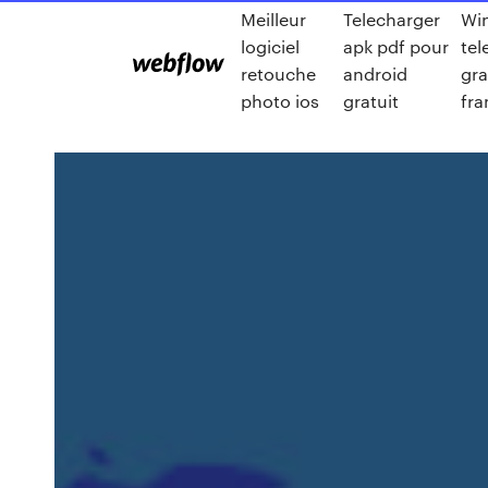
Meilleur
Telecharger
Win
logiciel
apk pdf pour
tel
retouche
android
gra
photo ios
gratuit
fra