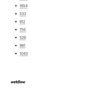
1654
533
912
755
529
981
1043