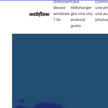
Unknown
Cara
Comme
device
télécharger
une ph
windows
gta vice city
une au
7 fix
android
photo
gratis