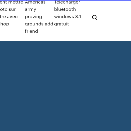
nt mettre
Americas
Télécharger
oto sur
army
bluetooth
tre avec
proving
windows 8.1
shop
grounds add
gratuit
friend