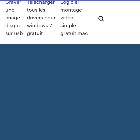
Graver
Telecharger
Logiciel
une
tous les
montage
image
drivers pour
video
disque
windows 7
simple
sur usb
gratuit
gratuit mac