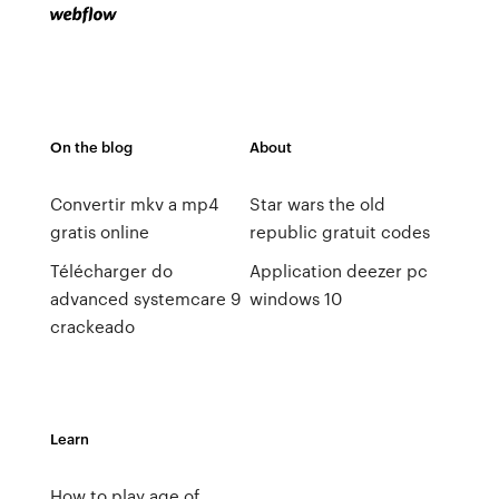
On the blog
About
Convertir mkv a mp4
Star wars the old
gratis online
republic gratuit codes
Télécharger do
Application deezer pc
advanced systemcare 9
windows 10
crackeado
Learn
How to play age of