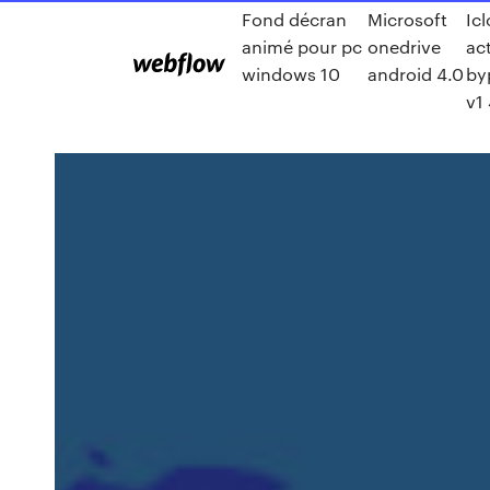
Fond décran
Microsoft
Ic
animé pour pc
onedrive
ac
windows 10
android 4.0
by
v1 