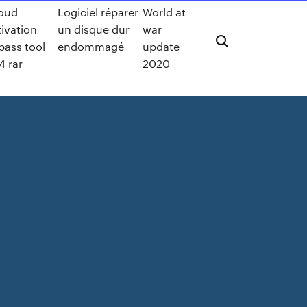
loud
Logiciel réparer
World at
tivation
un disque dur
war
pass tool
endommagé
update
4 rar
2020