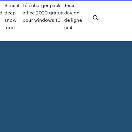
Sims 4
Télécharger pack
Jeux
d
deep
office 2020 gratuit
davion
snow
pour windows 10
de ligne
mod
ps4