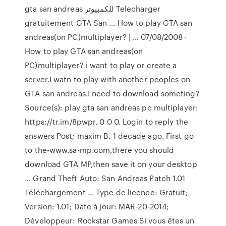
gta san andreas للكمبيوتر Telecharger
gratuitement GTA San … How to play GTA san
andreas(on PC)multiplayer? | … 07/08/2008 ·
How to play GTA san andreas(on
PC)multiplayer? i want to play or create a
server.I watn to play with another peoples on
GTA san andreas.I need to download someting?
Source(s): play gta san andreas pc multiplayer:
https://tr.im/8pwpr. 0 0 0. Login to reply the
answers Post; maxim B. 1 decade ago. First go
to the-www.sa-mp.com,there you should
download GTA MP,then save it on your desktop
… Grand Theft Auto: San Andreas Patch 1.01
Téléchargement ... Type de licence: Gratuit;
Version: 1.01; Date à jour: MAR-20-2014;
Développeur: Rockstar Games Si vous êtes un