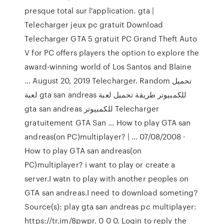
presque total sur l'application. gta |
Telecharger jeux pc gratuit Download
Telecharger GTA 5 gratuit PC Grand Theft Auto
V for PC offers players the option to explore the
award-winning world of Los Santos and Blaine
… August 20, 2019 Telecharger. Random تحميل
لعبة gta san andreas للكمبيوتر طريقة تحميل لعبة
gta san andreas للكمبيوتر Telecharger
gratuitement GTA San … How to play GTA san
andreas(on PC)multiplayer? | … 07/08/2008 ·
How to play GTA san andreas(on
PC)multiplayer? i want to play or create a
server.I watn to play with another peoples on
GTA san andreas.I need to download someting?
Source(s): play gta san andreas pc multiplayer:
https://tr.im/8pwpr. 0 0 0. Login to reply the