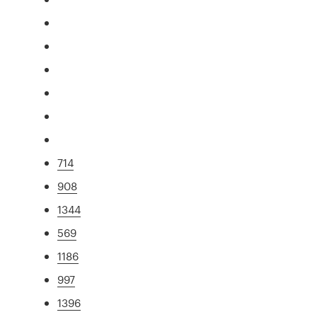
714
908
1344
569
1186
997
1396