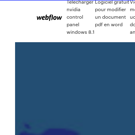
Télécharger
Logiciel gratuit
V
nvidia
pour modifier
m
control
un document
uo
panel
pdf en word
d
windows 8.1
an