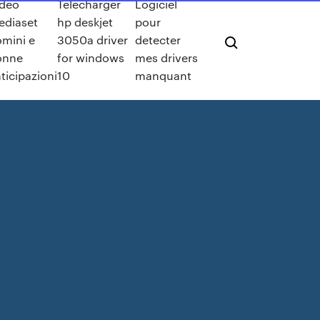
ideo
Télécharger
Logiciel
ediaset
hp deskjet
pour
mini e
3050a driver
detecter
onne
for windows
mes drivers
ticipazioni
10
manquant