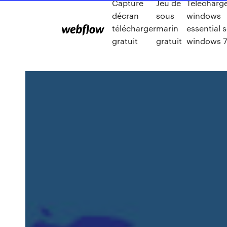
Capture
Jeu de
Télécharg
décran
sous
windows
télécharger
marin
essential 
gratuit
gratuit
windows 7