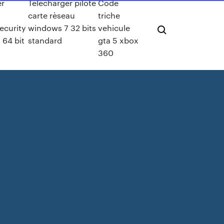
er
Telecharger pilote
Code
carte rèseau
triche
security
windows 7 32 bits
vehicule
 64 bit
standard
gta 5 xbox
360