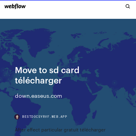
Move to sd card
télécharger
down.easeus.com
BESTDOCSYRVF.WEB.APP
After effect particular gratuit télécharger