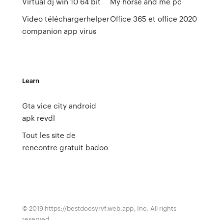
Virtual dj win 10 64 bit
My horse and me pc
Video téléchargerhelper
Office 365 et office 2020
companion app virus
Learn
Gta vice city android
apk revdl
Tout les site de
rencontre gratuit badoo
© 2019 https://bestdocsyrvf.web.app, Inc. All rights
reserved.