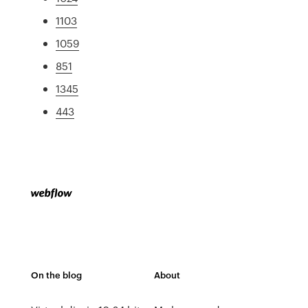
1103
1059
851
1345
443
On the blog
About