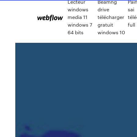
Lecteur
Beamng
Pain
windows
drive
sai
media 11
télécharger
tél
windows 7
gratuit
full
64 bits
windows 10