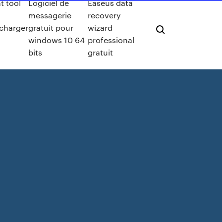
t tool
Logiciel de
Easeus data
messagerie
recovery
écharger
gratuit pour
wizard
windows 10 64
professional
bits
gratuit