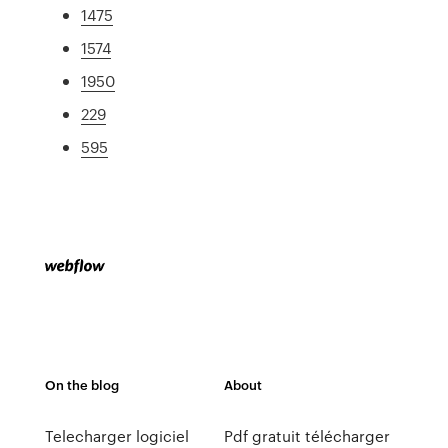
1475
1574
1950
229
595
On the blog
About
Telecharger logiciel
Pdf gratuit télécharger