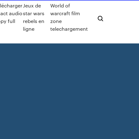
lécharger
Jeux de
World of
act audio
star wars
warcraft film
py full
rebels en
zone
ligne
telechargement