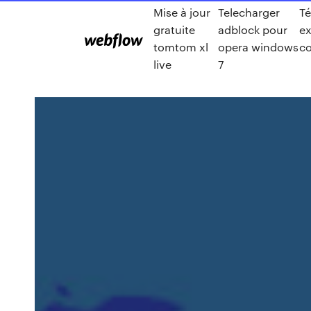
Mise à jour
Telecharger
Té
gratuite
adblock pour
ex
tomtom xl
opera windows
co
live
7