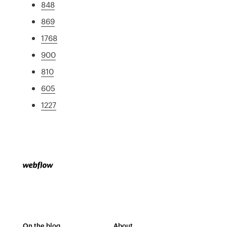
848
869
1768
900
810
605
1227
On the blog
About