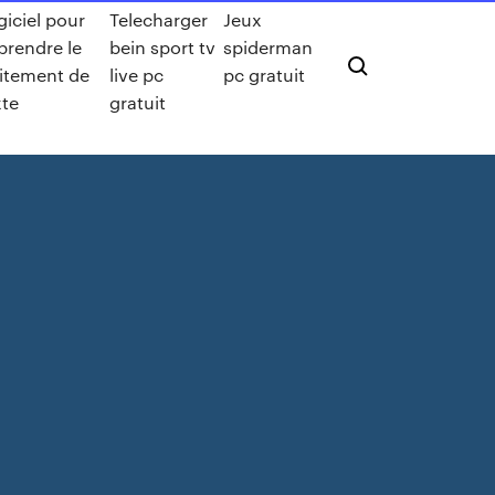
giciel pour
Telecharger
Jeux
prendre le
bein sport tv
spiderman
aitement de
live pc
pc gratuit
xte
gratuit