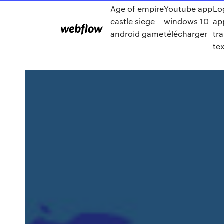
Age of empire
Youtube app
Lo
castle siege
windows 10
ap
android game
télécharger
tr
te