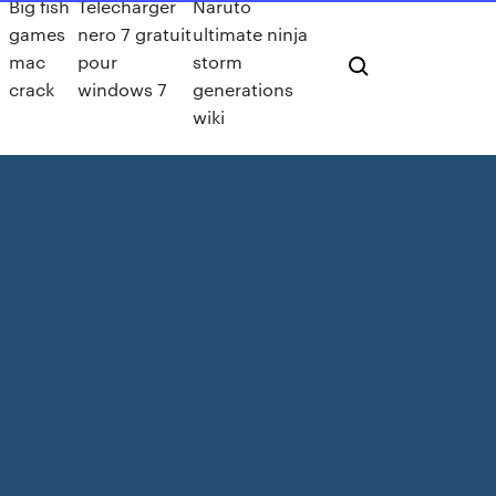
Big fish
Telecharger
Naruto
games
nero 7 gratuit
ultimate ninja
mac
pour
storm
crack
windows 7
generations
wiki