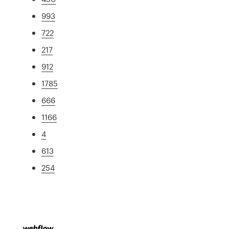
993
722
217
912
1785
666
1166
4
613
254