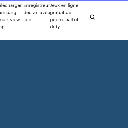
élécharger
Enregistreur
Jeux en ligne
amsung
décran avec
gratuit de
mart view
son
guerre call of
pp
duty