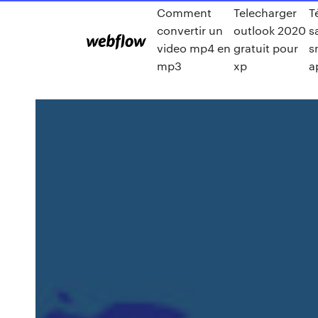
Comment
Telecharger
T
convertir un
outlook 2020
s
video mp4 en
gratuit pour
s
mp3
xp
a