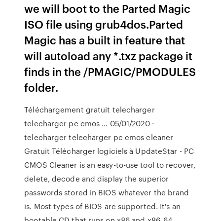
we will boot to the Parted Magic
ISO file using grub4dos.Parted
Magic has a built in feature that
will autoload any *.txz package it
finds in the /PMAGIC/PMODULES
folder.
Téléchargement gratuit telecharger
telecharger pc cmos ... 05/01/2020 ·
telecharger telecharger pc cmos cleaner
Gratuit Télécharger logiciels à UpdateStar - PC
CMOS Cleaner is an easy-to-use tool to recover,
delete, decode and display the superior
passwords stored in BIOS whatever the brand
is. Most types of BIOS are supported. It's an
bootable CD that runs on x86 and x86_64