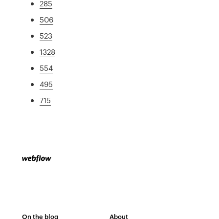
285
506
523
1328
554
495
715
On the blog
About