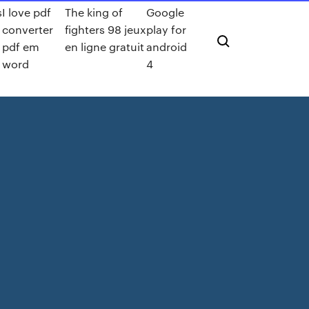
s
I love pdf
The king of
Google
converter
fighters 98 jeux
play for
pdf em
en ligne gratuit
android
word
4