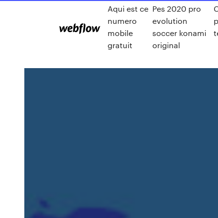
Aqui est ce
Pes 2020 pro
C
numero
evolution
p
mobile
soccer konami
t
gratuit
original