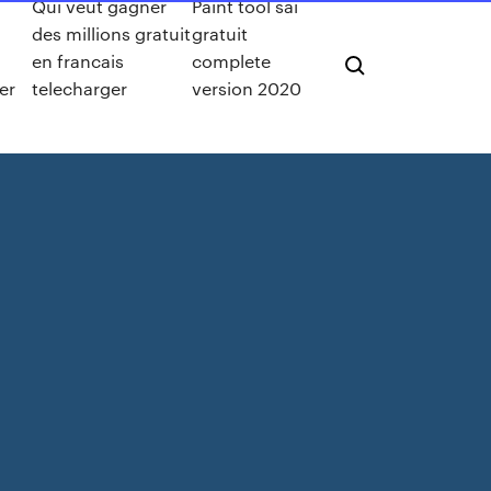
Qui veut gagner
Paint tool sai
des millions gratuit
gratuit
en francais
complete
er
telecharger
version 2020