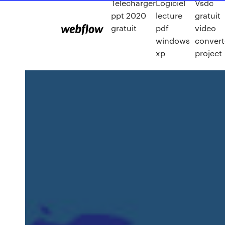
Télécharger
Logiciel
Vsdc
ppt 2020
lecture
gratuit
gratuit
pdf
video
windows
convert
xp
project