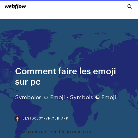
Comment faire les emoji
sur pc
Symboles ☺ Emoji - Symbols ☯ Emoji
BESTDOCSYRVF.WEB.APP
How to extract .bin file in mac os x