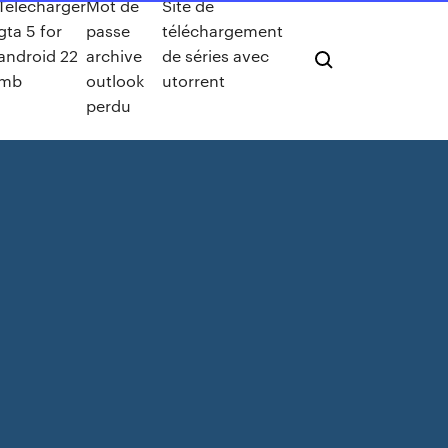
Télécharger
Mot de
Site de
gta 5 for
passe
téléchargement
android 22
archive
de séries avec
mb
outlook
utorrent
perdu