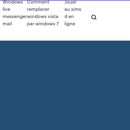
Windows
Comment
Jouer
live
remplacer
au sims
messenger
windows vista
4 en
mail
par windows 7
ligne