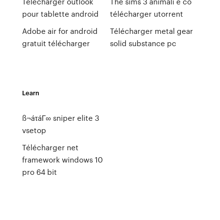
Telecharger outlook
The sims 3 animali e co
pour tablette android
télécharger utorrent
Adobe air for android
Télécharger metal gear
gratuit télécharger
solid substance pc
Learn
ß¬áτáΓ∞ sniper elite 3
vsetop
Télécharger net
framework windows 10
pro 64 bit