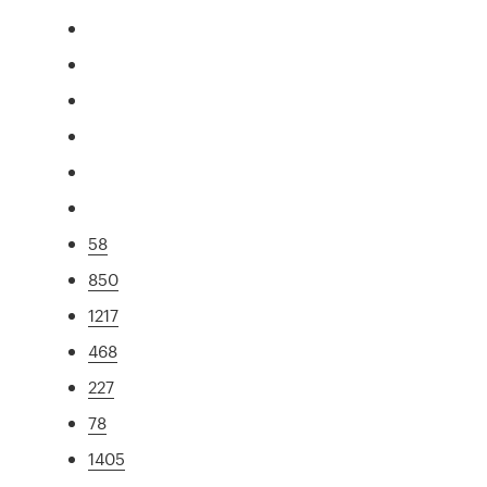
58
850
1217
468
227
78
1405