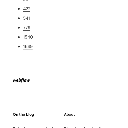
422
541
779
1540
1649
On the blog
About