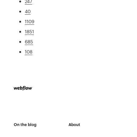
247
40
1109
1851
685
108
On the blog
About